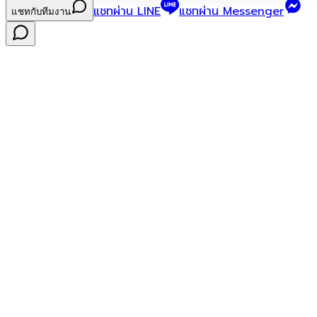
แชทผ่าน LINE
แชทผ่าน Messenger
แชทกับทีมงาน