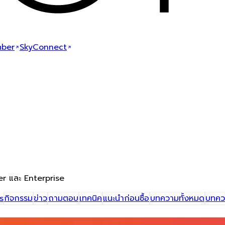
ber
SkyConnect
umer และ Enterprise
s
กิจกรรม
ข่าว
ถามตอบ
เทคนิค
แนะนำก่อนซื้อ
บทความทั้งหมด
บทควา