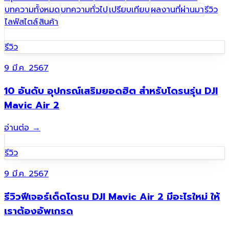
บทความทั้งหมด
บทความทั่วไป
เปรียบเทียบ
ผลงานที่ผ่านมา​
รีวิว
ไลฟ์สไตล์
สินค้า
รีวิว
9 มี.ค. 2567
10 อันดับ อุปกรณ์เสริมยอดฮิต สำหรับโดรนรุ่น DJI
Mavic Air 2
อ่านต่อ
→
รีวิว
9 มี.ค. 2567
รีวิวฟีเจอร์เด็ดโดรน DJI Mavic Air 2 มีอะไรใหม่ ให้
เราต้องอัพเกรด