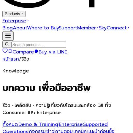
Products
Enterprise
Blog
About
Where to Buy
Support
Member
SkyConnect
Compare
Buy via LINE
หน้าแรก
/
รีวิว
Knowledge
บทความ
เพื่อมืออาชีพ
รีวิว · เคล็ดลับ · ความรู้เกี่ยวกับโดรนและกล้อง DJI ทั้ง
Consumer และ Enterprise
ทั้งหมด
Demo & Training
Enterprise
Supported
Operations
กิจกรรม
ข่าว
ถามตอบ
เทคนิค
แนะนำก่อนซื้อ