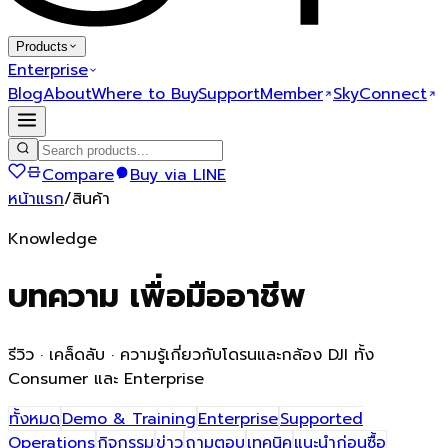
Products
Enterprise
Blog
About
Where to Buy
Support
Member
SkyConnect
Compare
Buy via LINE
หน้าแรก
/
สินค้า
Knowledge
บทความ
เพื่อมืออาชีพ
รีวิว · เคล็ดลับ · ความรู้เกี่ยวกับโดรนและกล้อง DJI ทั้ง
Consumer และ Enterprise
ทั้งหมด
Demo & Training
Enterprise
Supported
Operations
กิจกรรม
ข่าว
ถามตอบ
เทคนิค
แนะนำก่อนซื้อ