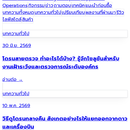
Operations
กิจกรรม
ข่าว
ถามตอบ
เทคนิค
แนะนำก่อนซื้อ
บทความทั้งหมด
บทความทั่วไป
เปรียบเทียบ
ผลงานที่ผ่านมา​
รีวิว
ไลฟ์สไตล์
สินค้า
บทความทั่วไป
30 มิ.ย. 2569
โดรนสายตรวจ ทำอะไรได้บ้าง? รู้จักโซลูชันสำหรับ
งานเฝ้าระวังและตรวจการณ์ระดับองค์กร
อ่านต่อ
→
บทความทั่วไป
10 พ.ค. 2569
วิธีดูโดรนกลางคืน สังเกตอย่างไรให้แยกออกจากดาว
และเครื่องบิน