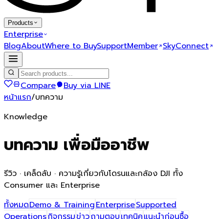
Products
Enterprise
Blog
About
Where to Buy
Support
Member
SkyConnect
Compare
Buy via LINE
หน้าแรก
/
บทความ
Knowledge
บทความ
เพื่อมืออาชีพ
รีวิว · เคล็ดลับ · ความรู้เกี่ยวกับโดรนและกล้อง DJI ทั้ง
Consumer และ Enterprise
ทั้งหมด
Demo & Training
Enterprise
Supported
Operations
กิจกรรม
ข่าว
ถามตอบ
เทคนิค
แนะนำก่อนซื้อ