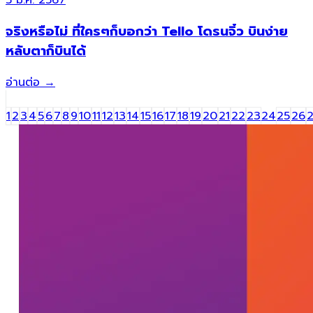
5 มี.ค. 2567
จริงหรือไม่ ที่ใครๆก็บอกว่า Tello โดรนจิ๋ว บินง่าย
หลับตาก็บินได้
อ่านต่อ
→
1
2
3
4
5
6
7
8
9
10
11
12
13
14
15
16
17
18
19
20
21
22
23
24
25
26