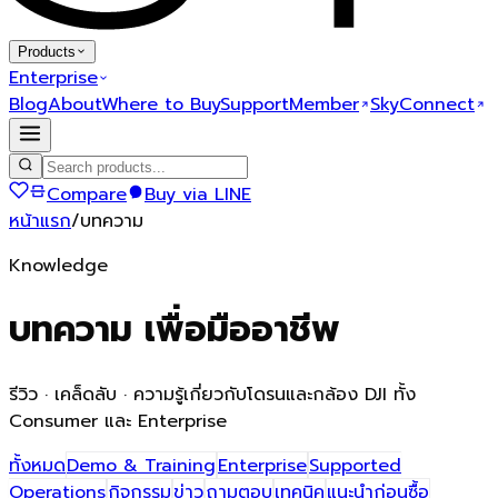
Products
Enterprise
Blog
About
Where to Buy
Support
Member
SkyConnect
Compare
Buy via LINE
หน้าแรก
/
บทความ
Knowledge
บทความ
เพื่อมืออาชีพ
รีวิว · เคล็ดลับ · ความรู้เกี่ยวกับโดรนและกล้อง DJI ทั้ง
Consumer และ Enterprise
ทั้งหมด
Demo & Training
Enterprise
Supported
Operations
กิจกรรม
ข่าว
ถามตอบ
เทคนิค
แนะนำก่อนซื้อ