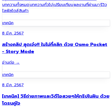
บทความทั้งหมด
บทความทั่วไป
เปรียบเทียบ
ผลงานที่ผ่านมา​
รีวิว
ไลฟ์สไตล์
สินค้า
เทคนิค
8 มี.ค. 2567
สร้างคลิป สุดเจ๋ง!! ในไม่กี่คลิก ด้วย Osmo Pocket
- Story Mode
อ่านต่อ
→
เทคนิค
8 มี.ค. 2567
[เทคนิค] วิธีถ่ายภาพและวิดีโอสวยๆให้ทริปในฝัน ด้วย
โดรนคู่ใจ