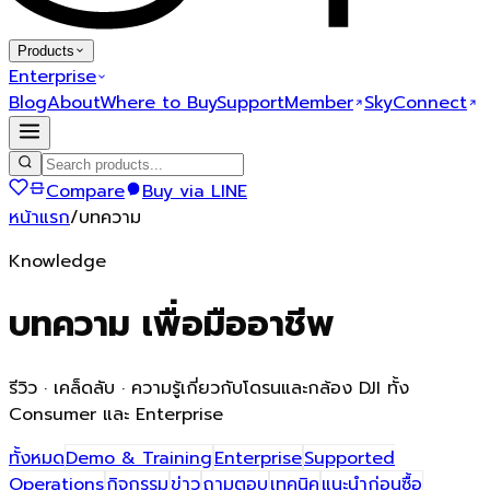
Products
Enterprise
Blog
About
Where to Buy
Support
Member
SkyConnect
Compare
Buy via LINE
หน้าแรก
/
บทความ
Knowledge
บทความ
เพื่อมืออาชีพ
รีวิว · เคล็ดลับ · ความรู้เกี่ยวกับโดรนและกล้อง DJI ทั้ง
Consumer และ Enterprise
ทั้งหมด
Demo & Training
Enterprise
Supported
Operations
กิจกรรม
ข่าว
ถามตอบ
เทคนิค
แนะนำก่อนซื้อ