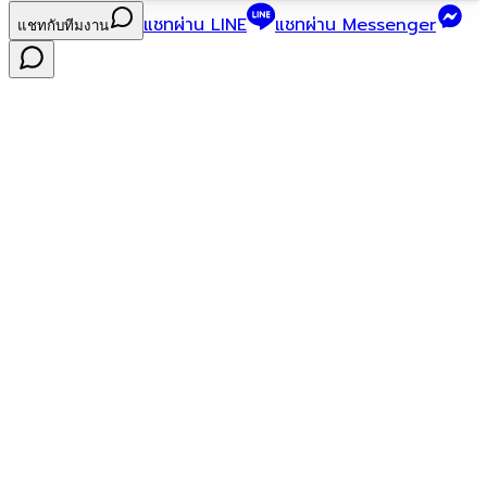
แชทผ่าน LINE
แชทผ่าน Messenger
แชทกับทีมงาน