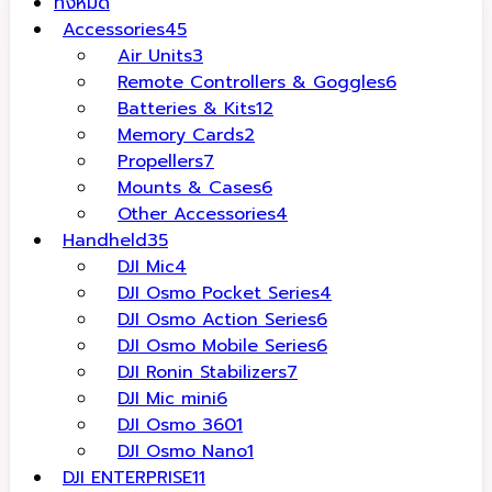
ทั้งหมด
Accessories
45
Air Units
3
Remote Controllers & Goggles
6
Batteries & Kits
12
Memory Cards
2
Propellers
7
Mounts & Cases
6
Other Accessories
4
Handheld
35
DJI Mic
4
DJI Osmo Pocket Series
4
DJI Osmo Action Series
6
DJI Osmo Mobile Series
6
DJI Ronin Stabilizers
7
DJI Mic mini
6
DJI Osmo 360
1
DJI Osmo Nano
1
DJI ENTERPRISE
11