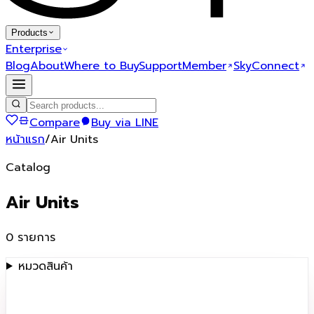
Products
Enterprise
Blog
About
Where to Buy
Support
Member
SkyConnect
Compare
Buy via LINE
หน้าแรก
/
Air Units
Catalog
Air Units
0
รายการ
หมวดสินค้า