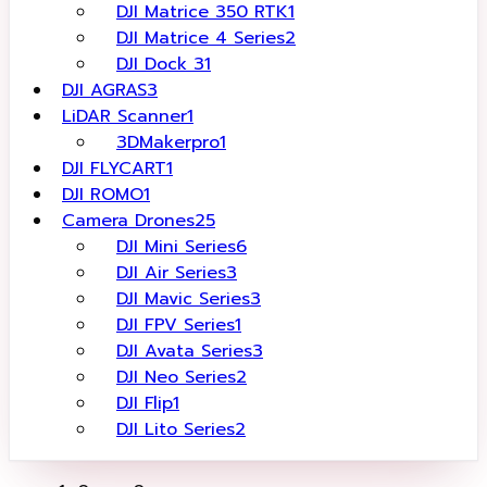
DJI Matrice 350 RTK
1
DJI Matrice 4 Series
2
DJI Dock 3
1
DJI AGRAS
3
LiDAR Scanner
1
3DMakerpro
1
DJI FLYCART
1
DJI ROMO
1
Camera Drones
25
DJI Mini Series
6
DJI Air Series
3
DJI Mavic Series
3
DJI FPV Series
1
DJI Avata Series
3
DJI Neo Series
2
DJI Flip
1
DJI Lito Series
2