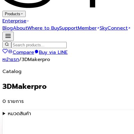
Products
Enterprise
Blog
About
Where to Buy
Support
Member
SkyConnect
Compare
Buy via LINE
หน้าแรก
/
3DMakerpro
Catalog
3DMakerpro
0
รายการ
หมวดสินค้า