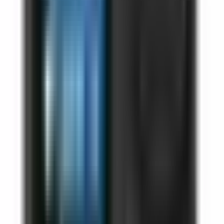
ขอขอบคุณข้อมูลจาก : DJI แปลและเรียบเรียงโดย
:
DJI13STORE
สนใจสินค้า DJI?
ทีมงานพร้อมให้คำปรึกษา
ดูสินค้า
ติดต่อทีมงาน
สินค้าที่เกี่ยวข้อง