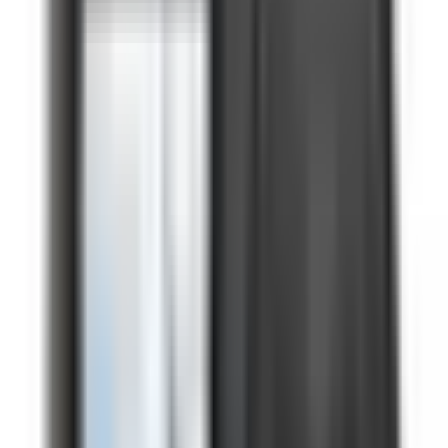
รองรับไฟล์ RAW และเน้นการใช้งานแบบถ่ายแล้วจบ ไม่ได้
ออกแบบมาเพื่อการแต่งภาพเชิงลึก
ในด้านคุณภาพภาพ DJI Neo ให้ผลลัพธ์ที่ดีในสภาพแสงปกติ
แต่เหมาะกับการใช้งานทั่วไปมากกว่างานวิดีโอจริงจัง
ประสิทธิภาพการบิน
DJI Mini 4K
DJI Mini 4K มีน้ำหนักประมาณ 246 กรัม ใช้แบตเตอรี่ที่ให้
เวลาบินสูงสุดตามสเปกประมาณ 31 นาที ความสามารถใน