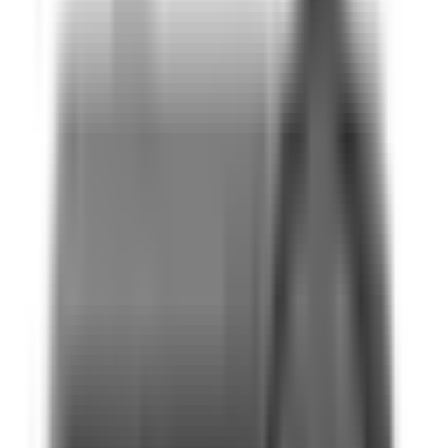
ระบบกล้องและคุณภาพของภาพ
DJI Mini 4K
DJI Mini 4K ใช้เซนเซอร์ CMOS ขนาด 1/2.3 นิ้ว ความ
ละเอียด 12 ล้านพิกเซล รองรับการถ่ายวิดีโอความละเอียด
สูงสุด 4K ที่ 30 เฟรมต่อวินาที จุดเด่นที่สำคัญคือการใช้กิม
บอลกันสั่นแบบ 3 แกน (3-Axis Mechanical Gimbal) ซึ่ง
ช่วยให้ภาพนิ่งและวิดีโอมีความเสถียรสูง แม้ในสภาพลมปาน
กลาง
กล้องของ Mini 4K รองรับการถ่ายภาพนิ่งแบบ RAW
(DNG) ทำให้เหมาะกับผู้ที่ต้องการนำไฟล์ไปปรับแต่งสีและแสง
ในขั้นตอนโพสต์โปรดักชัน นอกจากนี้ยังมีดิจิทัลซูมสำหรับ