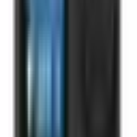
ความสามารถในการบิน DJI Mini 4K เหนือกว่าอย่างชัดเจน
เหมาะกับการใช้งานจริงจังและการถ่ายวิดีโอทางอากาศในระยะ
ยาว
ในขณะที่ DJI Neo โดดเด่นในเรื่องความเบา ความง่าย และ
การถ่ายคอนเทนต์แบบรวดเร็ว เหมาะกับผู้ใช้ที่ต้องการโดรน
ไว้บันทึกช่วงเวลาหรือสร้างคอนเทนต์บนโซเชียลมีเดียเป็น
หลัก
การเลือกใช้งานจึงขึ้นอยู่กับวัตถุประสงค์ หากต้องการ
คุณภาพและความจริงจังในการถ่ายทำ DJI Mini 4K คือคำ
ตอบ แต่หากต้องการความคล่องตัวและใช้งานง่าย DJI Neo
จะตอบโจทย์ได้ดีกว่า
สนใจสินค้า DJI?