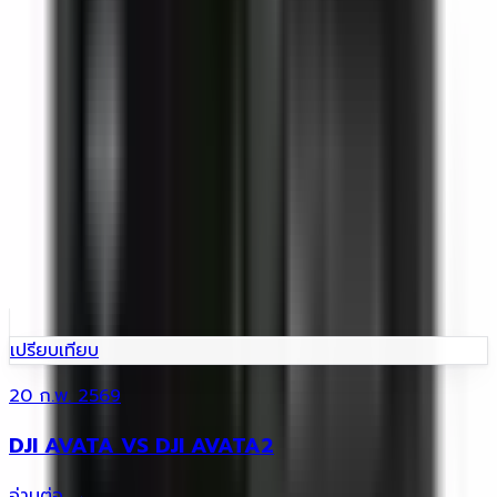
Promotion
ดูสินค้าลดราคา
โปรกำลังลดอยู่ตอนนี้ →
ปรึกษาผ่าน LINE
●
LINE
f
Facebook
คัดลอกลิงก์
Related
อ่านต่อ
เปรียบเทียบ
20 ก.พ. 2569
DJI AVATA VS DJI AVATA2
อ่านต่อ
→