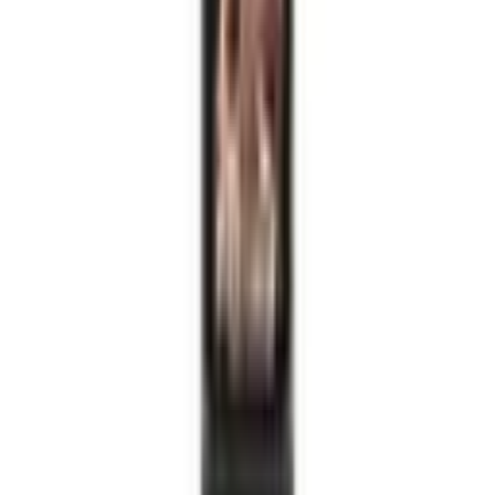
มีบริการหลังการขายและฝึกอบรมไหม?