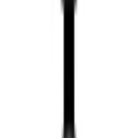
Products
Enterprise
Blog
Trade-Up
สินเชื่อธุรกิจ
About
Where to
Buy
Support
Member
SkyConnect
Compare
Buy via LINE
หน้าแรก
/
สินค้า
/
DJI Osmo Pocket Series
/
DJI Osmo
Pocket 3
1
/
2
DJI Osmo Pocket Series
DJI Osmo Pocket 3 — รุ่นมาตรฐาน