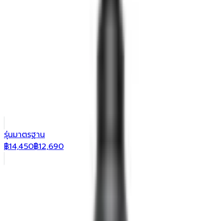
แบรนด์:
DJI
|
SKU:
dji-osmo-pocket-3
Osmo Pocket 3 | For Moving Moments สุดยอดกล้องพก
พาที่ตอบโจทย์ทุกไลฟ์สไตล์ของคุณ
ราคา
฿12,690
บาท
฿14,450
เลือกรุ่นที่ต้องการ
รุ่นมาตรฐาน
฿14,450
฿12,690
Creator Combo
฿17,650
฿15,490
สั่งซื้อทาง LINE
เพิ่มเปรียบเทียบ
ขอใบเสนอราคา (องค์กร / หน่วยงาน)