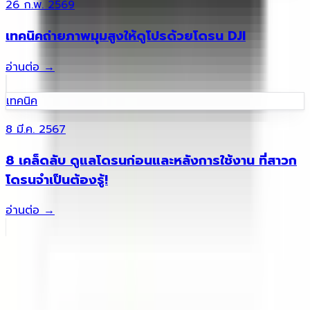
26 ก.พ. 2569
เทคนิคถ่ายภาพมุมสูงให้ดูโปรด้วยโดรน DJI
อ่านต่อ
→
เทคนิค
8 มี.ค. 2567
8 เคล็ดลับ ดูแลโดรนก่อนและหลังการใช้งาน ที่สาวก
โดรนจำเป็นต้องรู้!
อ่านต่อ
→