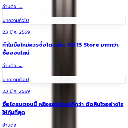
อ่านต่อ
→
บทความทั่วไป
23 มี.ค. 2569
ทำไมมือใหม่ควรซื้อโดรนกับ DJI 13 Store มากกว่า
ซื้อออนไลน์
อ่านต่อ
→
บทความทั่วไป
23 มี.ค. 2569
ซื้อโดรนตอนนี้ หรือรอรุ่นใหม่ดีกว่า ตัดสินใจอย่างไร
ให้คุ้มที่สุด
อ่านต่อ
→